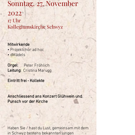
Sonntag. 27. November
2022
17 Uhr
Kollegiumskirche Schwyz
Mitwirkende
• Projektchor ad hoc
• dMädels
Orgel
: Peter Fröhlich
Leitung
: Cristina Marugg
Eintritt frei - Kollekte
Anschliessend ans Konzert Glühwein und
Punsch vor der Kirche
Haben Sie / hast du Lust, gemeinsam mit dem
in Schwyz bestens bekannten jungen