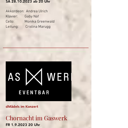
SA
28.10.2023
ab 20 Uhr
Akkordeon: Andrea Ulrich
Klavier: Gaby Näf
Cello: Monika Greenwald
Leitung: Cristina Marugg
dMädels im Konzert
Chornacht im Gaswerk
FR
1.9.2023 20
Uhr