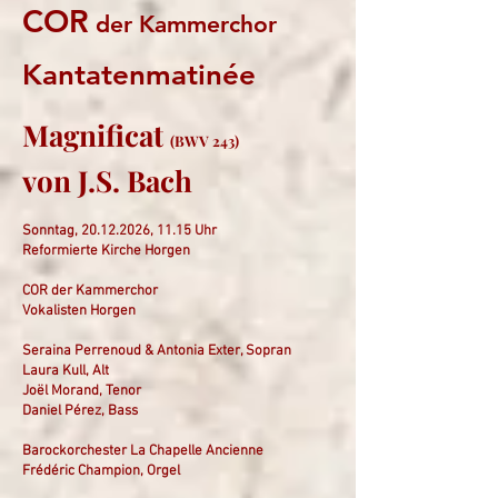
COR
der Kammerchor
Kantatenmatinée
Magnificat
(BWV 243)
von J.S. Bach
Sonntag,
20.12.2026
, 11.15 Uhr
Reformierte Kirche Horgen
COR der Kammerchor
Vokalisten Horgen
Seraina Perrenoud & Antonia Exter, Sopran
Laura Kull, Alt
Joël Morand, Tenor
Daniel Pérez, Bass
Barockorchester La Chapelle Ancienne
Frédéric Champion, Orgel