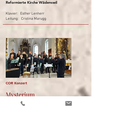
Reformierte Kirche Wädenswil
Klavier: Esther Lenherr
Leitung: Cristina Marugg
COR Konzert
Myst
erium
für 4-8 stimmigen Chor, Violoncello, Orgel und
Klavier
Musik von J.S. Bach, Ola Gjeilo und Arvo Pärt
Sa 28. Januar 2023, 19.30 Uhr
Reformierte Kirche Wädenswil